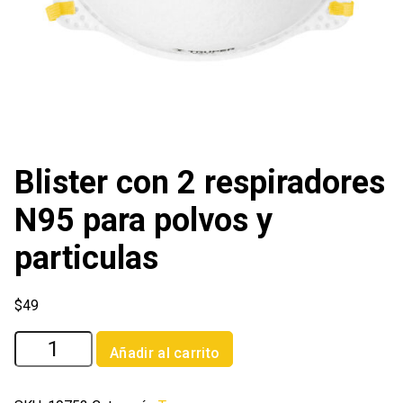
Blister con 2 respiradores
N95 para polvos y
particulas
$
49
Blister
Añadir al carrito
con
2