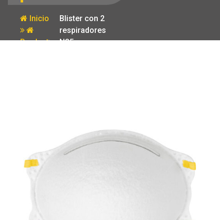
Inicio
Blister con 2
respiradores
Producto
N95 para
polvos y
particulas