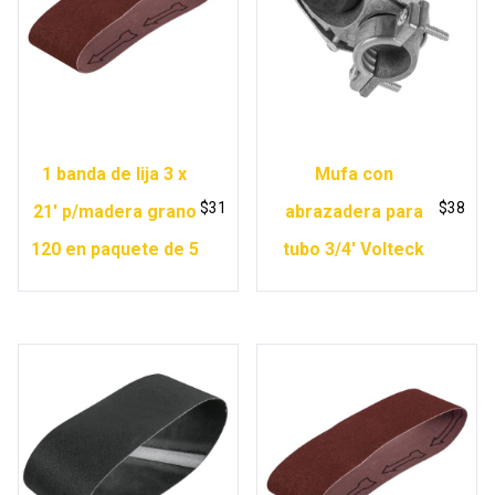
1 banda de lija 3 x
Mufa con
$
31
$
38
21′ p/madera grano
abrazadera para
120 en paquete de 5
tubo 3/4′ Volteck