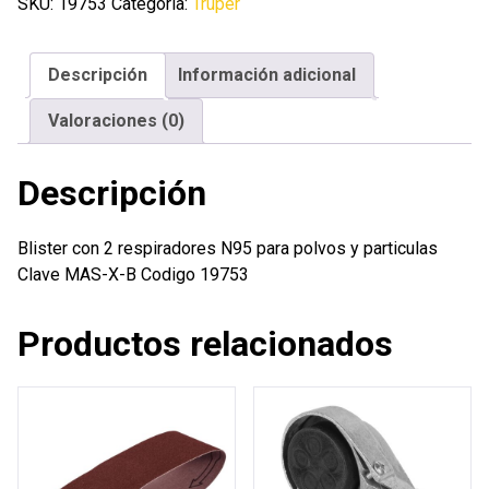
respiradores
SKU:
19753
Categoría:
Truper
N95
para
Descripción
Información adicional
polvos
y
Valoraciones (0)
particulas
cantidad
Descripción
Blister con 2 respiradores N95 para polvos y particulas
Clave MAS-X-B Codigo 19753
Productos relacionados