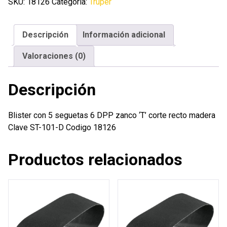
seguetas
SKU:
18126
Categoría:
Truper
6
DPP
Descripción
Información adicional
zanco
'T'
Valoraciones (0)
corte
recto
Descripción
madera
cantidad
Blister con 5 seguetas 6 DPP zanco ‘T’ corte recto madera
Clave ST-101-D Codigo 18126
Productos relacionados