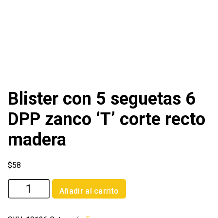
Blister con 5 seguetas 6
DPP zanco ‘T’ corte recto
madera
$
58
Blister
Añadir al carrito
con
5