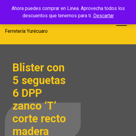
Saltar
Ferretería
Ahora puedes comprar en Linea. Aprovecha todos los
al
descuentos que tenemos para ti.
Descartar
Yurécuaro
contenido
Ferretería Yurécuaro
Blister con
5 seguetas
6 DPP
zanco ‘T’
corte recto
madera