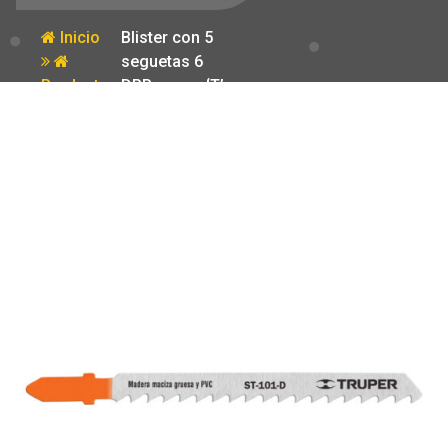
Inicio
Blister con 5
seguetas 6
Producto
DPP zanco ‘T’
corte recto
madera