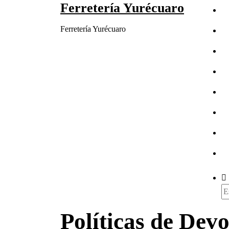
Ferretería Yurécuaro
Saltar
al
Ferretería Yurécuaro
contenido
Bu
Políticas de Dev