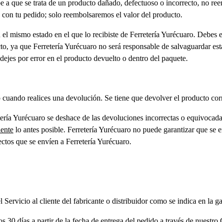
e a que se trata de un producto dañado, defectuoso o incorrecto, no ree
o con tu pedido; solo reembolsaremos el valor del producto.
l mismo estado en el que lo recibiste de Ferretería Yurécuaro. Debes el
cto, ya que Ferretería Yurécuaro no será responsable de salvaguardar e
ejes por error en el producto devuelto o dentro del paquete.
 cuando realices una devolución. Se tiene que devolver el producto cor
tería Yurécuaro se deshace de las devoluciones incorrectas o equivocada
iente
lo antes posible. Ferretería Yurécuaro no puede garantizar que se
ctos que se envíen a Ferretería Yurécuaro.
Servicio al cliente del fabricante o distribuidor como se indica en la ga
 30 días a partir de la fecha de entrega del pedido a través de nuestro