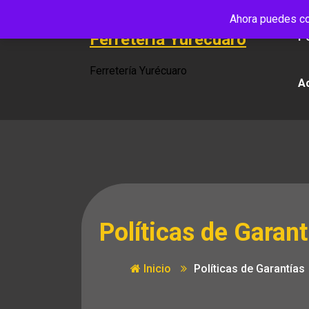
Saltar
Ahora puedes co
al
Ferretería Yurécuaro
Po
contenido
Ferretería Yurécuaro
A
Políticas de Garant
Inicio
Políticas de Garantías