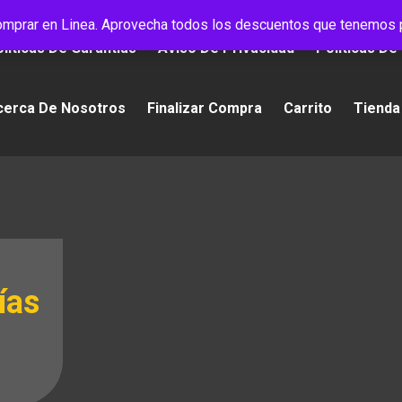
mprar en Linea. Aprovecha todos los descuentos que tenemos p
líticas De Garantías
Aviso De Privacidad
Políticas De
cerca De Nosotros
Finalizar Compra
Carrito
Tienda
ías