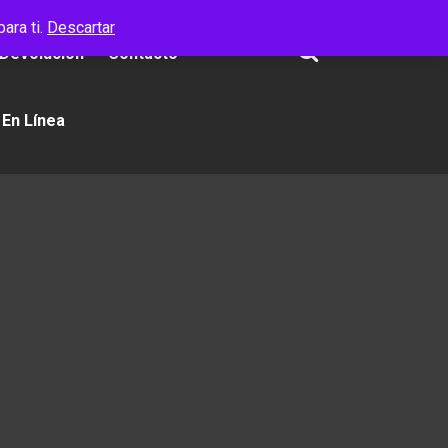
ara ti.
Descartar
 Devolución
Contacto
 En Línea