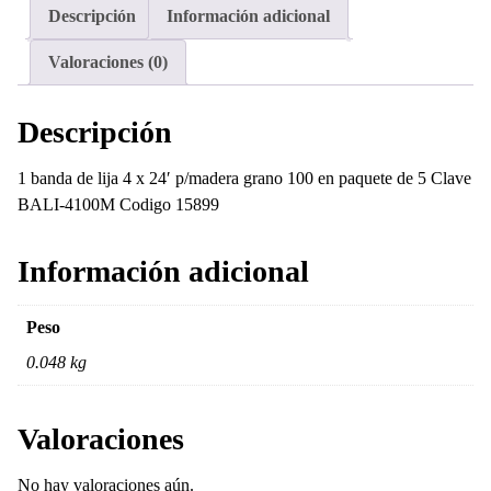
x
Descripción
Información adicional
24'
p/madera
Valoraciones (0)
grano
100
Descripción
en
paquete
1 banda de lija 4 x 24′ p/madera grano 100 en paquete de 5 Clave
de
BALI-4100M Codigo 15899
5
cantidad
Información adicional
Peso
0.048 kg
Valoraciones
No hay valoraciones aún.