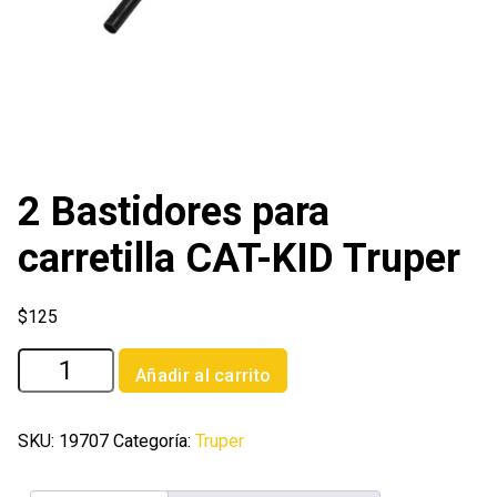
2 Bastidores para
carretilla CAT-KID Truper
$
125
2
Añadir al carrito
Bastidores
para
carretilla
SKU:
19707
Categoría:
Truper
CAT-
KID