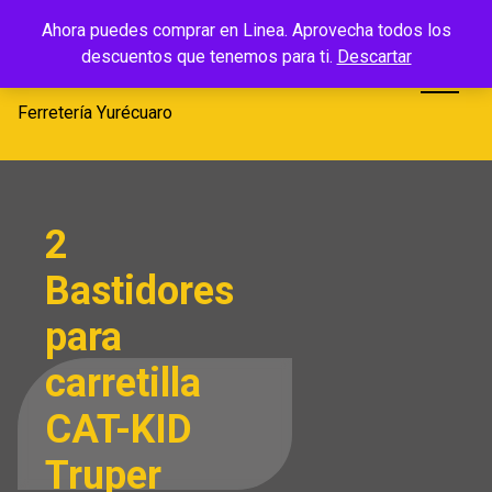
Saltar
Ferretería
Ahora puedes comprar en Linea. Aprovecha todos los
al
descuentos que tenemos para ti.
Descartar
Yurécuaro
contenido
Ferretería Yurécuaro
2
Bastidores
para
carretilla
CAT-KID
Truper