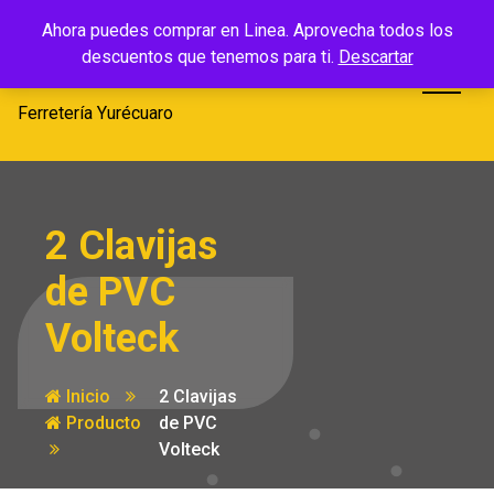
Saltar
Ferretería
Ahora puedes comprar en Linea. Aprovecha todos los
al
descuentos que tenemos para ti.
Descartar
Yurécuaro
contenido
Ferretería Yurécuaro
2 Clavijas
de PVC
Volteck
Inicio
2 Clavijas
Producto
de PVC
Volteck