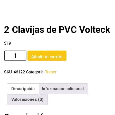
2 Clavijas de PVC Volteck
$
19
2
Añadir al carrito
Clavijas
de
PVC
SKU:
46122
Categoría:
Truper
Volteck
cantidad
Descripción
Información adicional
Valoraciones (0)