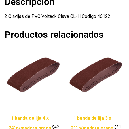
Descripción
2 Clavijas de PVC Volteck Clave CL-H Codigo 46122
Productos relacionados
1 banda de lija 4 x
1 banda de lija 3 x
$
42
$
31
24′ p/madera grano
21′ p/madera grano