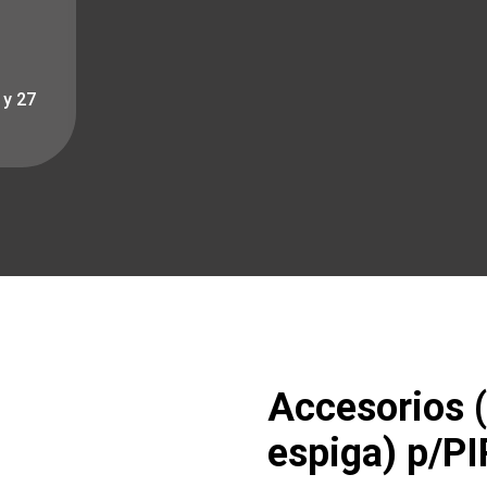
 y 27
Accesorios (
espiga) p/PI