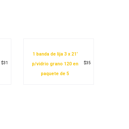
1 banda de lija 3 x 21′
$
31
$
35
p/vidrio grano 120 en
paquete de 5