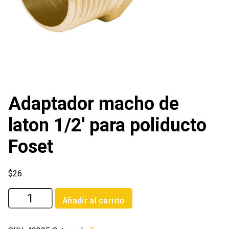
Adaptador macho de
laton 1/2′ para poliducto
Foset
$
26
Adaptador
Añadir al carrito
macho
de