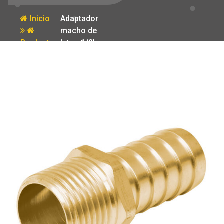
Inicio
Adaptador
macho de
Producto
laton 1/2′ para
poliducto
Foset