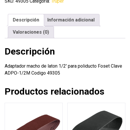
laton
SKU:
49305
Categoría:
Truper
1/2'
para
Descripción
Información adicional
poliducto
Foset
Valoraciones (0)
cantidad
Descripción
Adaptador macho de laton 1/2′ para poliducto Foset Clave
ADPO-1/2M Codigo 49305
Productos relacionados