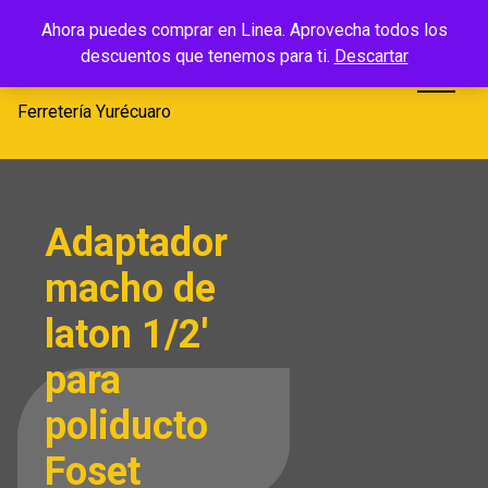
Saltar
Ferretería
Ahora puedes comprar en Linea. Aprovecha todos los
al
descuentos que tenemos para ti.
Descartar
Yurécuaro
contenido
Ferretería Yurécuaro
Adaptador
macho de
laton 1/2′
para
poliducto
Foset