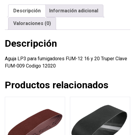
12
Descripción
Información adicional
16
y
Valoraciones (0)
20
Truper
Descripción
cantidad
Aguja LP3 para fumigadores FUM-12 16 y 20 Truper Clave
FUM-009 Codigo 12020
Productos relacionados