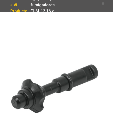
fumigadores
Producto
FUM-12 16 y
20 Truper