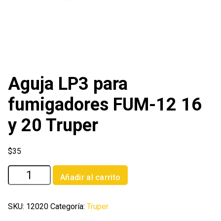
Aguja LP3 para
fumigadores FUM-12 16
y 20 Truper
$
35
Aguja
Añadir al carrito
LP3
para
fumigadores
SKU:
12020
Categoría:
Truper
FUM-