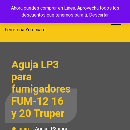
Saltar
Ferretería
Ahora puedes comprar en Linea. Aprovecha todos los
al
descuentos que tenemos para ti.
Descartar
Yurécuaro
contenido
Ferretería Yurécuaro
Aguja LP3
para
fumigadores
FUM-12 16
y 20 Truper
Inicio
Aguja LP3 para