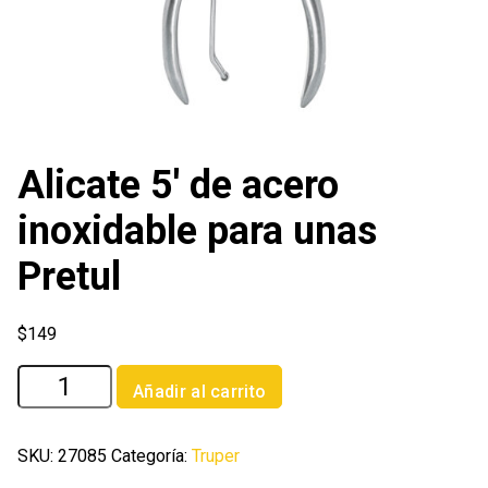
Alicate 5′ de acero
inoxidable para unas
Pretul
$
149
Alicate
Añadir al carrito
5'
de
acero
SKU:
27085
Categoría:
Truper
inoxidable