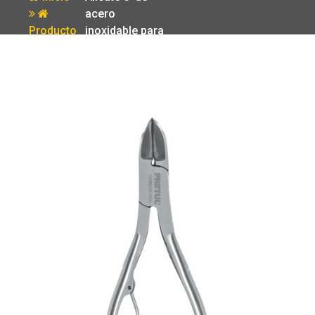
acero
Producto
inoxidable para
unas Pretul