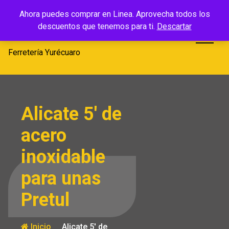
Saltar
Ferretería
Ahora puedes comprar en Linea. Aprovecha todos los
al
descuentos que tenemos para ti.
Descartar
Yurécuaro
contenido
Ferretería Yurécuaro
Alicate 5′ de
acero
inoxidable
para unas
Pretul
Inicio
Alicate 5′ de