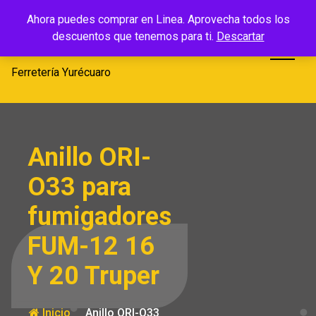
Saltar
Ferretería
Ahora puedes comprar en Linea. Aprovecha todos los
al
descuentos que tenemos para ti.
Descartar
Yurécuaro
contenido
Ferretería Yurécuaro
Anillo ORI-
O33 para
fumigadores
FUM-12 16
Y 20 Truper
Inicio
Anillo ORI-O33