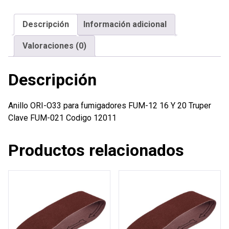
fumigadores
FUM-
Descripción
Información adicional
12
16
Valoraciones (0)
Y
20
Descripción
Truper
cantidad
Anillo ORI-O33 para fumigadores FUM-12 16 Y 20 Truper
Clave FUM-021 Codigo 12011
Productos relacionados