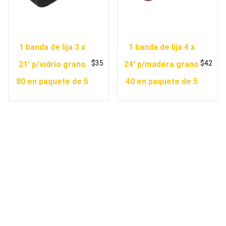
1 banda de lija 3 x
1 banda de lija 4 x
$
35
$
42
21′ p/vidrio grano
24′ p/madera grano
80 en paquete de 5
40 en paquete de 5
Copyright © 2026 Ferretería Yurécuaro |