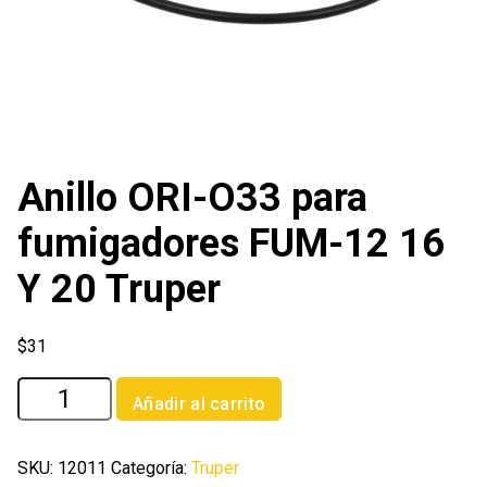
Anillo ORI-O33 para
fumigadores FUM-12 16
Y 20 Truper
$
31
Anillo
Añadir al carrito
ORI-
O33
para
SKU:
12011
Categoría:
Truper