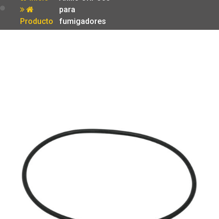
para
Producto
fumigadores
FUM-12 16 Y
20 Truper