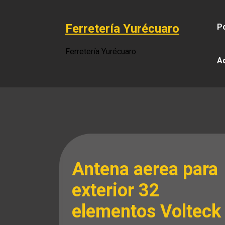
Saltar
al
Ferretería Yurécuaro
Po
contenido
Ferretería Yurécuaro
A
Antena aerea para
exterior 32
elementos Volteck