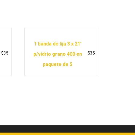
1 banda de lija 3 x 21′
$
35
$
35
p/vidrio grano 400 en
paquete de 5