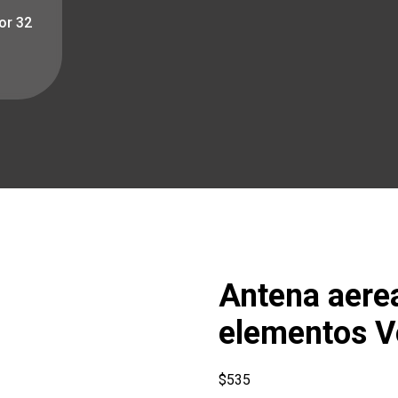
or 32
Antena aerea
elementos V
$
535