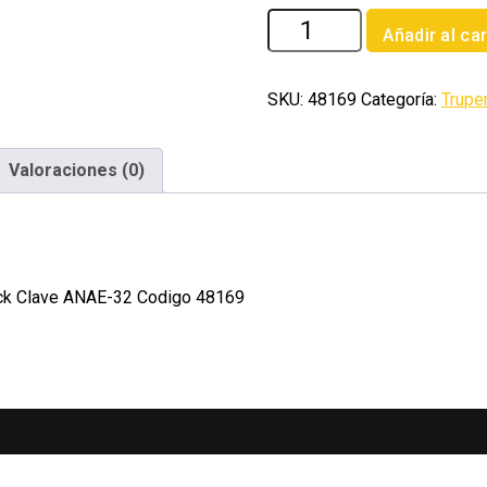
Antena
Añadir al car
aerea
para
exterior
SKU:
48169
Categoría:
Trupe
32
elementos
Valoraciones (0)
Volteck
cantidad
eck Clave ANAE-32 Codigo 48169