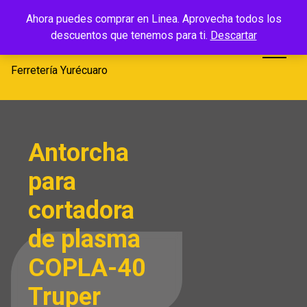
Saltar
Ferretería
Ahora puedes comprar en Linea. Aprovecha todos los
al
descuentos que tenemos para ti.
Descartar
Yurécuaro
contenido
Ferretería Yurécuaro
Antorcha
para
cortadora
de plasma
COPLA-40
Truper