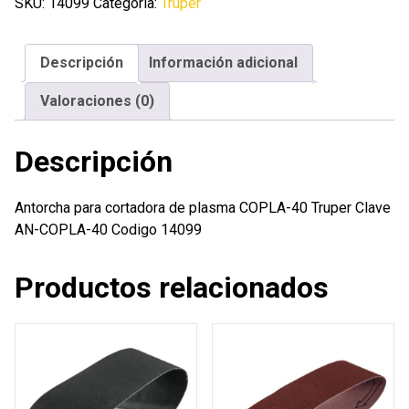
de
SKU:
14099
Categoría:
Truper
plasma
COPLA-
Descripción
Información adicional
40
Truper
Valoraciones (0)
cantidad
Descripción
Antorcha para cortadora de plasma COPLA-40 Truper Clave
AN-COPLA-40 Codigo 14099
Productos relacionados