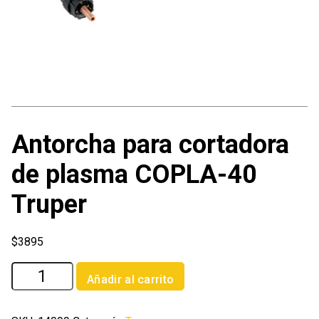
Antorcha para cortadora
de plasma COPLA-40
Truper
$
3895
Antorcha
Añadir al carrito
para
cortadora