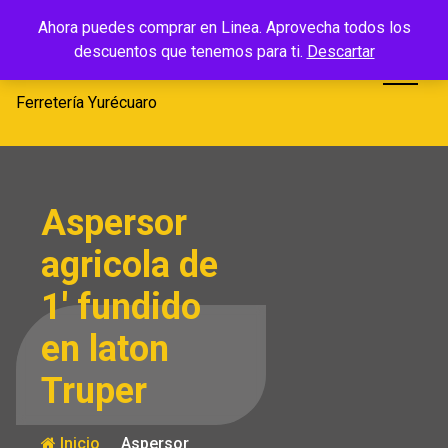
Saltar
Ferretería
Ahora puedes comprar en Linea. Aprovecha todos los
al
descuentos que tenemos para ti.
Descartar
Yurécuaro
contenido
Ferretería Yurécuaro
Aspersor
agricola de
1′ fundido
en laton
Truper
Inicio
Aspersor