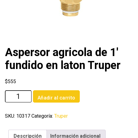
Aspersor agricola de 1′
fundido en laton Truper
$
555
Aspersor
Añadir al carrito
agricola
de
1'
SKU:
10317
Categoría:
Truper
fundido
en
Descripción
Información adicional
laton