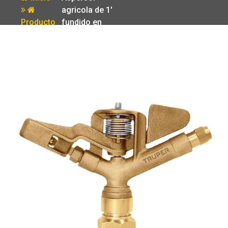
agricola de 1′
Producto
fundido en
laton Truper