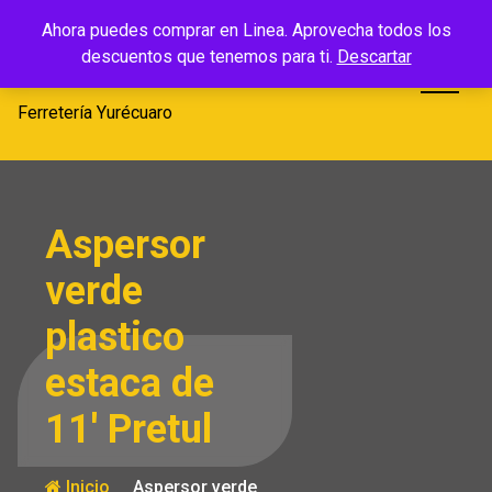
Saltar
Ferretería
Ahora puedes comprar en Linea. Aprovecha todos los
al
descuentos que tenemos para ti.
Descartar
Yurécuaro
contenido
Ferretería Yurécuaro
Aspersor
verde
plastico
estaca de
11′ Pretul
Inicio
Aspersor verde