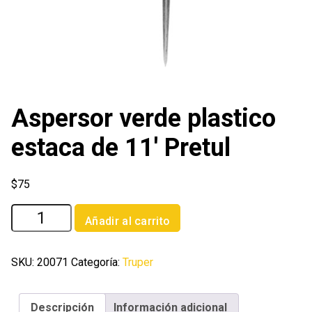
Aspersor verde plastico
estaca de 11′ Pretul
$
75
Aspersor
Añadir al carrito
verde
plastico
estaca
SKU:
20071
Categoría:
Truper
de
11'
Descripción
Información adicional
Pretul