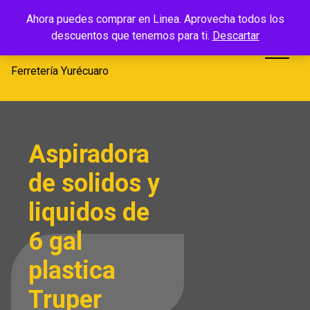
Saltar
Ferretería
Ahora puedes comprar en Linea. Aprovecha todos los
al
descuentos que tenemos para ti.
Descartar
Yurécuaro
contenido
Ferretería Yurécuaro
Aspiradora
de solidos y
liquidos de
6 gal
plastica
Truper