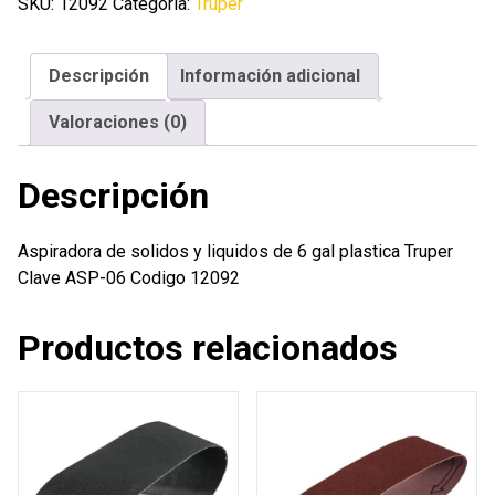
y
SKU:
12092
Categoría:
Truper
liquidos
de
Descripción
Información adicional
6
gal
Valoraciones (0)
plastica
Truper
Descripción
cantidad
Aspiradora de solidos y liquidos de 6 gal plastica Truper
Clave ASP-06 Codigo 12092
Productos relacionados