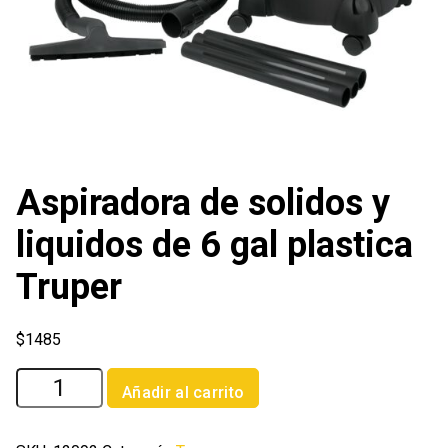
Aspiradora de solidos y
liquidos de 6 gal plastica
Truper
$
1485
Aspiradora
Añadir al carrito
de
solidos