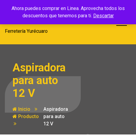
Saltar
Ferretería
Ahora puedes comprar en Linea. Aprovecha todos los
al
descuentos que tenemos para ti.
Descartar
Yurécuaro
contenido
Ferretería Yurécuaro
Aspiradora
para auto
12 V
Inicio
Aspiradora
Producto
para auto
12 V