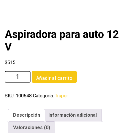
Aspiradora para auto 12
V
$
515
Aspiradora
Añadir al carrito
para
auto
12
SKU:
100648
Categoría:
Truper
V
cantidad
Descripción
Información adicional
Valoraciones (0)