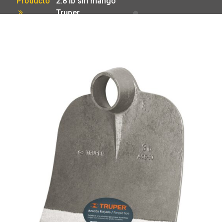
Producto
2.8 lb sin mango
Truper