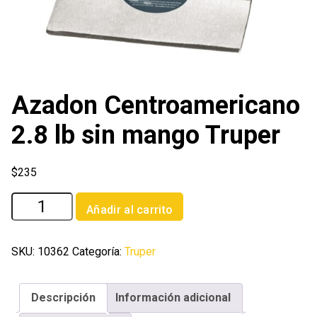
Azadon Centroamericano
2.8 lb sin mango Truper
$
235
Azadon
Añadir al carrito
Centroamericano
2.8
lb
SKU:
10362
Categoría:
Truper
sin
mango
Descripción
Información adicional
Truper