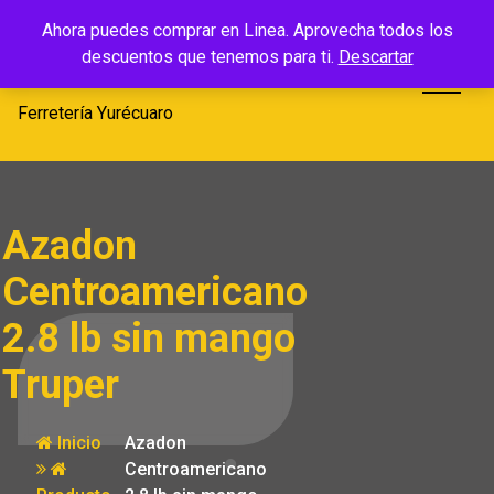
Saltar
Ferretería
Ahora puedes comprar en Linea. Aprovecha todos los
al
descuentos que tenemos para ti.
Descartar
Yurécuaro
contenido
Ferretería Yurécuaro
Azadon
Centroamericano
2.8 lb sin mango
Truper
Inicio
Azadon
Centroamericano