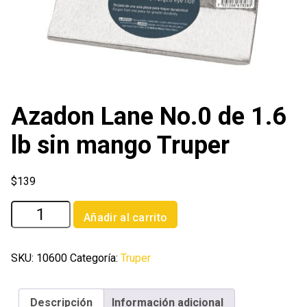
Azadon Lane No.0 de 1.6
lb sin mango Truper
$
139
Azadon
Añadir al carrito
Lane
No.0
de
SKU:
10600
Categoría:
Truper
1.6
lb
Descripción
Información adicional
sin