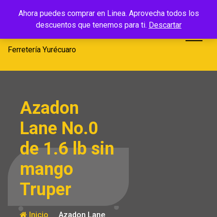
Saltar
Ferretería
Ahora puedes comprar en Linea. Aprovecha todos los
al
descuentos que tenemos para ti.
Descartar
Yurécuaro
contenido
Ferretería Yurécuaro
Azadon
Lane No.0
de 1.6 lb sin
mango
Truper
Inicio
Azadon Lane