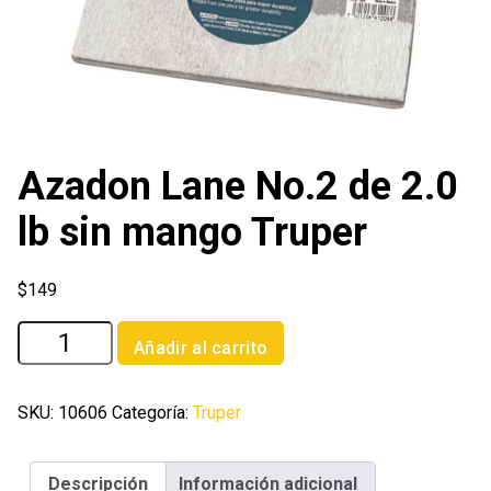
Azadon Lane No.2 de 2.0
lb sin mango Truper
$
149
Azadon
Añadir al carrito
Lane
No.2
de
SKU:
10606
Categoría:
Truper
2.0
lb
Descripción
Información adicional
sin