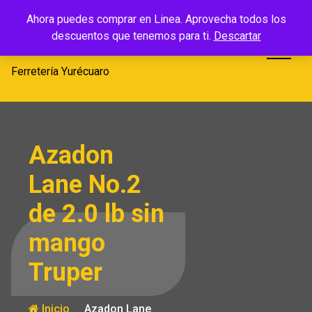
Saltar
Ferretería
Ahora puedes comprar en Linea. Aprovecha todos los
al
descuentos que tenemos para ti.
Descartar
Yurécuaro
contenido
Ferretería Yurécuaro
Azadon
Lane No.2
de 2.0 lb sin
mango
Truper
Inicio
Azadon Lane