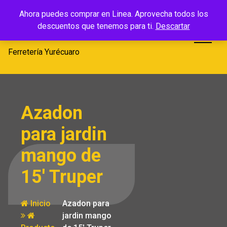
Saltar
Ferretería
Ahora puedes comprar en Linea. Aprovecha todos los
al
descuentos que tenemos para ti.
Descartar
Yurécuaro
contenido
Ferretería Yurécuaro
Azadon
para jardin
mango de
15′ Truper
Inicio
Azadon para
jardin mango