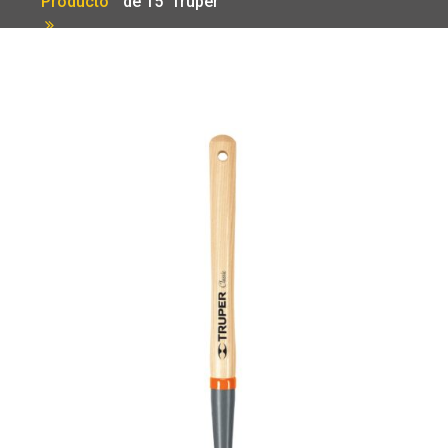
Producto
de 15′ Truper