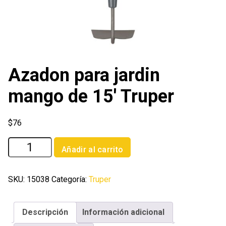
Azadon para jardin
mango de 15′ Truper
$
76
Azadon
Añadir al carrito
para
jardin
mango
SKU:
15038
Categoría:
Truper
de
15'
Descripción
Información adicional
Truper