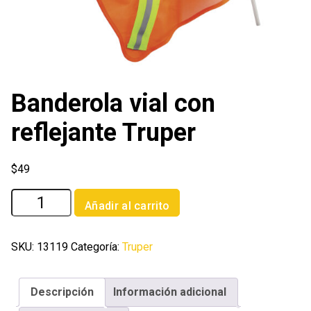
Banderola vial con
reflejante Truper
$
49
Banderola
Añadir al carrito
vial
con
reflejante
SKU:
13119
Categoría:
Truper
Truper
cantidad
Descripción
Información adicional