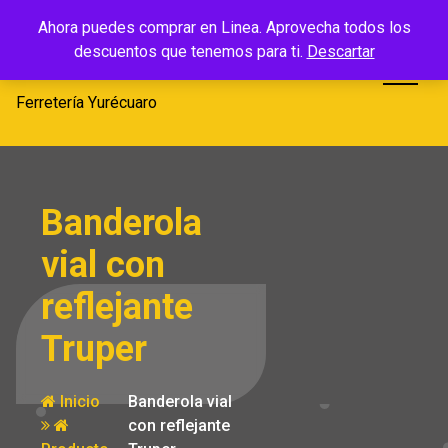
Saltar
Ferretería
Ahora puedes comprar en Linea. Aprovecha todos los
al
descuentos que tenemos para ti.
Descartar
Yurécuaro
contenido
Ferretería Yurécuaro
Banderola
vial con
reflejante
Truper
Inicio
Banderola vial
con reflejante