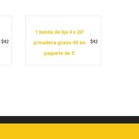
1 banda de lija 4 x 24′
$
42
$
42
p/madera grano 40 en
paquete de 5