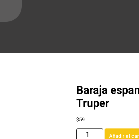
Baraja espan
Truper
$
59
Baraja
Añadir al car