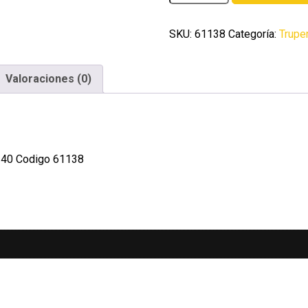
espanola
de
40
SKU:
61138
Categoría:
Trupe
cartas
Truper
Valoraciones (0)
cantidad
J-40 Codigo 61138