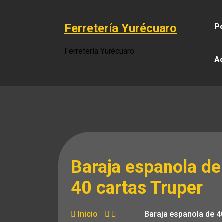
Saltar
al
Ferretería Yurécuaro
Po
contenido
Ferretería Yurécuaro
A
Baraja espanola de
40 cartas Truper
Inicio
Baraja espanola de 4