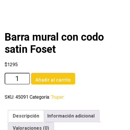
Barra mural con codo
satin Foset
$
1295
Barra
Añadir al carrito
mural
con
codo
SKU:
45091
Categoría:
Truper
satin
Foset
Descripción
Información adicional
cantidad
Valoraciones (0)