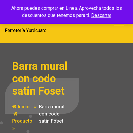
Saltar
Ferretería
Ahora puedes comprar en Linea. Aprovecha todos los
al
descuentos que tenemos para ti.
Descartar
Yurécuaro
contenido
Ferretería Yurécuaro
Barra mural
con codo
satin Foset
Inicio
Barra mural
con codo
Producto
satin Foset