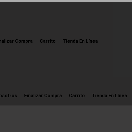
nalizar Compra
Carrito
Tienda En Línea
osotros
Finalizar Compra
Carrito
Tienda En Línea