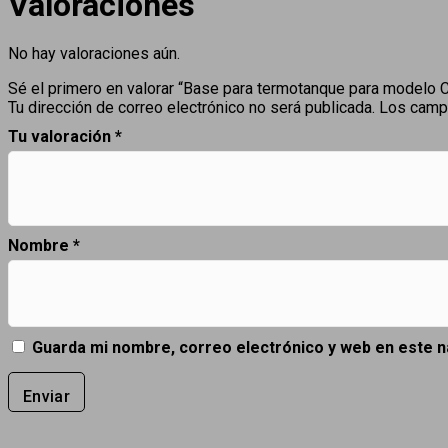
Valoraciones
No hay valoraciones aún.
Sé el primero en valorar “Base para termotanque para modelo
Tu dirección de correo electrónico no será publicada.
Los camp
Tu valoración
*
Nombre
*
Guarda mi nombre, correo electrónico y web en este 