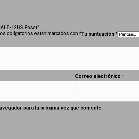
 CALE-12HS Foset”
os obligatorios están marcados con
*
Tu puntuación
*
Correo electrónico
*
navegador para la próxima vez que comente.