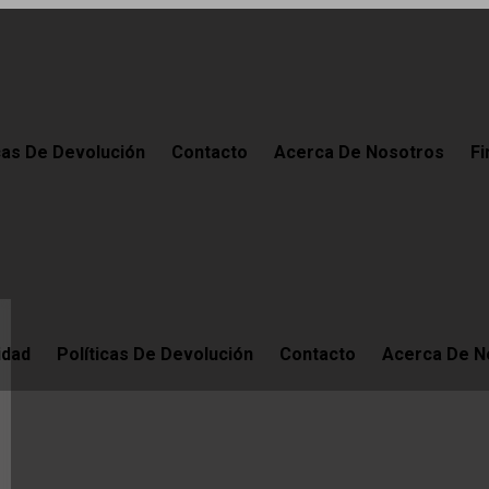
cas De Devolución
Contacto
Acerca De Nosotros
Fi
idad
Políticas De Devolución
Contacto
Acerca De N