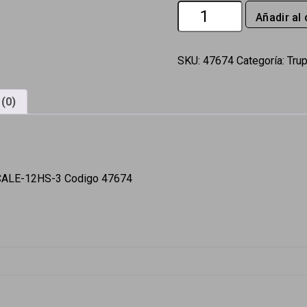
Base
Añadir al 
para
termotanque
para
modelo
SKU:
47674
Categoría:
Tru
CALE-
12HS
Foset
(0)
cantidad
 CALE-12HS-3 Codigo 47674