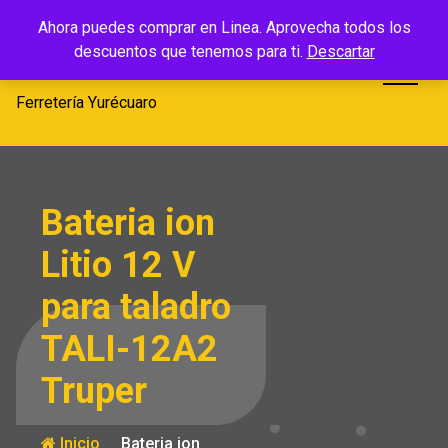
Saltar
Ferretería
Ahora puedes comprar en Linea. Aprovecha todos los
al
descuentos que tenemos para ti.
Descartar
Yurécuaro
contenido
Ferretería Yurécuaro
Bateria ion
Litio 12 V
para taladro
TALI-12A2
Truper
Inicio
Bateria ion