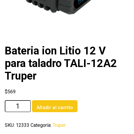
Bateria ion Litio 12 V
para taladro TALI-12A2
Truper
$
569
Bateria
Añadir al carrito
ion
Litio
12
SKU:
12333
Categoría:
Truper
V