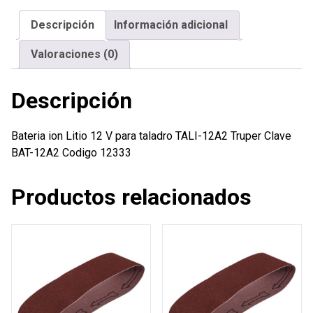
para
Descripción
Información adicional
taladro
TALI-
Valoraciones (0)
12A2
Truper
Descripción
cantidad
Bateria ion Litio 12 V para taladro TALI-12A2 Truper Clave
BAT-12A2 Codigo 12333
Productos relacionados