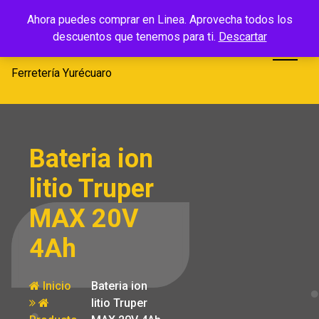
Saltar
Ferretería
Ahora puedes comprar en Linea. Aprovecha todos los
al
descuentos que tenemos para ti.
Descartar
Yurécuaro
contenido
Ferretería Yurécuaro
Bateria ion
litio Truper
MAX 20V
4Ah
Inicio
Bateria ion
litio Truper