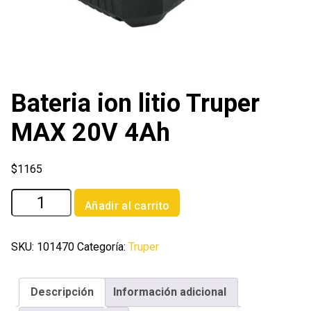
Bateria ion litio Truper
MAX 20V 4Ah
$
1165
Bateria
Añadir al carrito
ion
litio
Truper
SKU:
101470
Categoría:
Truper
MAX
20V
Descripción
Información adicional
4Ah