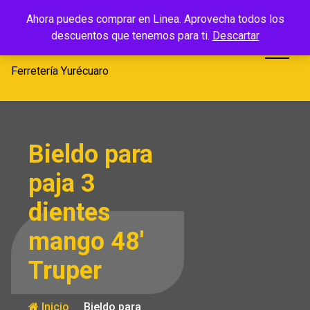
Saltar
Ferretería
Ahora puedes comprar en Linea. Aprovecha todos los
al
descuentos que tenemos para ti.
Descartar
Yurécuaro
contenido
Ferretería Yurécuaro
Bieldo para
paja 3
dientes
mango 48′
Truper
Inicio
Bieldo para