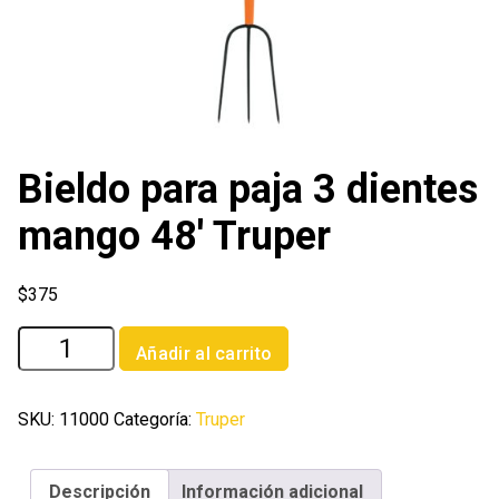
Bieldo para paja 3 dientes
mango 48′ Truper
$
375
Bieldo
Añadir al carrito
para
paja
3
SKU:
11000
Categoría:
Truper
dientes
mango
Descripción
Información adicional
48'