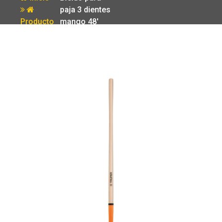
paja 3 dientes
Producto
mango 48′
Truper