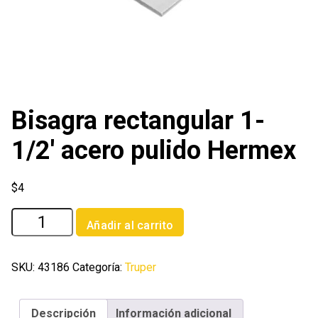
Bisagra rectangular 1-
1/2′ acero pulido Hermex
$
4
Bisagra
Añadir al carrito
rectangular
1-
1/2'
SKU:
43186
Categoría:
Truper
acero
pulido
Descripción
Información adicional
Hermex