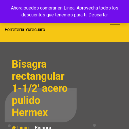
Saltar
Ferretería
Ahora puedes comprar en Linea. Aprovecha todos los
al
descuentos que tenemos para ti.
Descartar
Yurécuaro
contenido
Ferretería Yurécuaro
Bisagra
rectangular
1-1/2′ acero
pulido
Hermex
Inicio
Bisagra