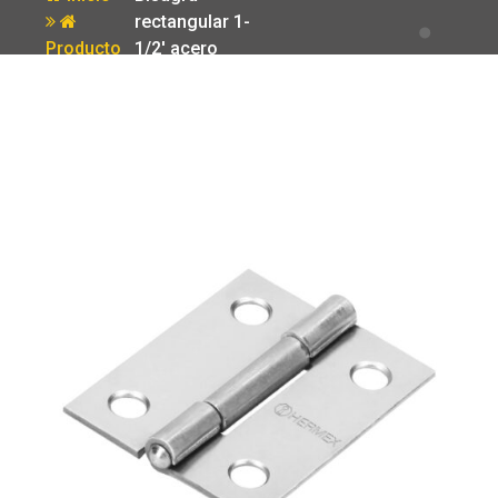
rectangular 1-
Producto
1/2′ acero
pulido Hermex