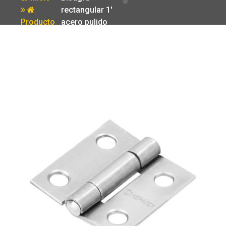
rectangular 1′
Producto
acero pulido
Hermex