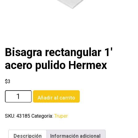
Bisagra rectangular 1′
acero pulido Hermex
$
3
Bisagra
Añadir al carrito
rectangular
1'
acero
SKU:
43185
Categoría:
Truper
pulido
Hermex
Descripción
Información adicional
cantidad