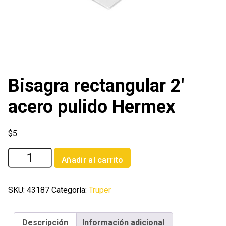
Bisagra rectangular 2′
acero pulido Hermex
$
5
Bisagra
Añadir al carrito
rectangular
2'
acero
SKU:
43187
Categoría:
Truper
pulido
Hermex
Descripción
Información adicional
cantidad