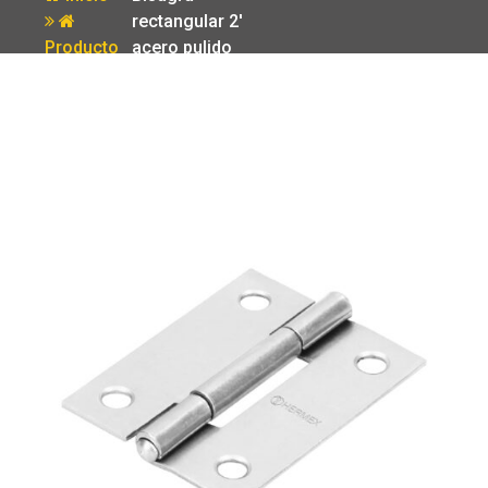
rectangular 2′
Producto
acero pulido
Hermex