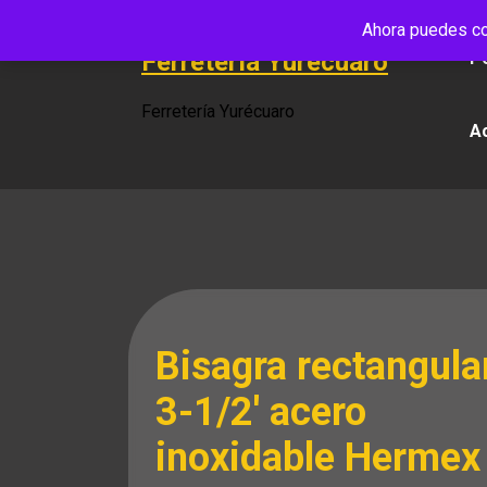
Saltar
Ahora puedes co
al
Ferretería Yurécuaro
Po
contenido
Ferretería Yurécuaro
A
Bisagra rectangula
3-1/2′ acero
inoxidable Hermex