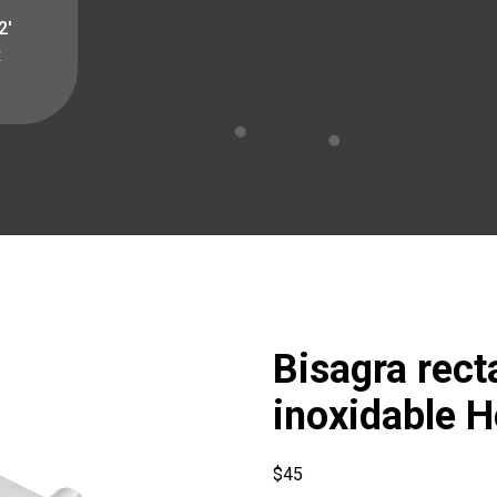
2′
x
Bisagra rect
inoxidable 
$
45