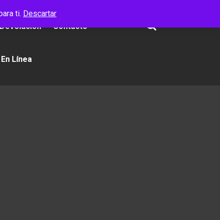
ara ti.
Descartar
 Devolución
Contacto
 En Línea