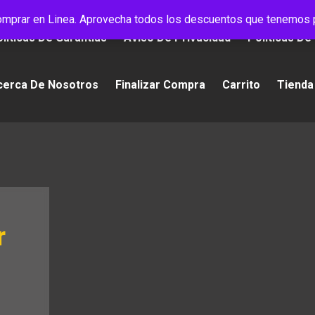
mprar en Linea. Aprovecha todos los descuentos que tenemos p
líticas De Garantías
Aviso De Privacidad
Políticas De
cerca De Nosotros
Finalizar Compra
Carrito
Tienda
r