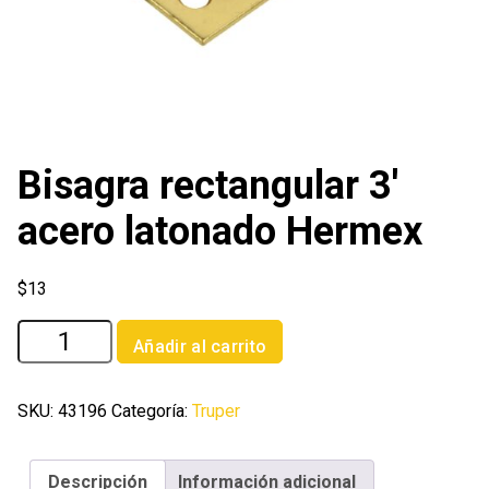
Bisagra rectangular 3′
acero latonado Hermex
$
13
Bisagra
Añadir al carrito
rectangular
3'
acero
SKU:
43196
Categoría:
Truper
latonado
Hermex
Descripción
Información adicional
cantidad