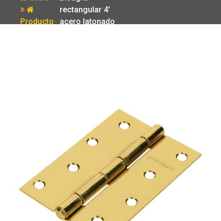
rectangular 4′
Producto
acero latonado
Hermex