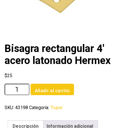
Bisagra rectangular 4′
acero latonado Hermex
$
25
Bisagra
Añadir al carrito
rectangular
4'
acero
SKU:
43198
Categoría:
Truper
latonado
Hermex
Descripción
Información adicional
cantidad