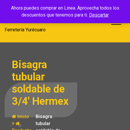
Saltar
Ferretería
Ahora puedes comprar en Linea. Aprovecha todos los
al
descuentos que tenemos para ti.
Descartar
Yurécuaro
contenido
Ferretería Yurécuaro
Bisagra
tubular
soldable de
3/4′ Hermex
Inicio
Bisagra
tubular