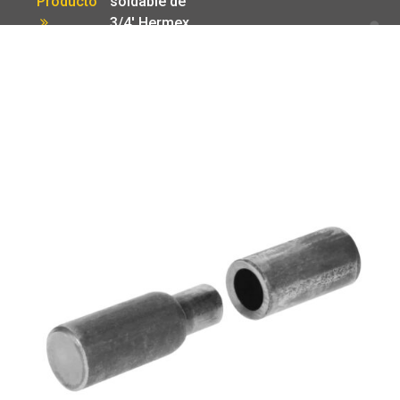
Producto
soldable de
3/4′ Hermex