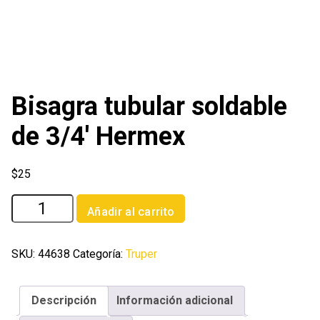
Bisagra tubular soldable
de 3/4′ Hermex
$
25
Bisagra
Añadir al carrito
tubular
soldable
de
SKU:
44638
Categoría:
Truper
3/4'
Hermex
Descripción
Información adicional
cantidad