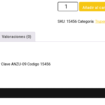
Blister
Añadir al car
con
100
anzuelos
SKU:
15456
Categoría:
Trupe
para
pesca
Valoraciones (0)
#
9
Truper
cantidad
er Clave ANZU-09 Codigo 15456