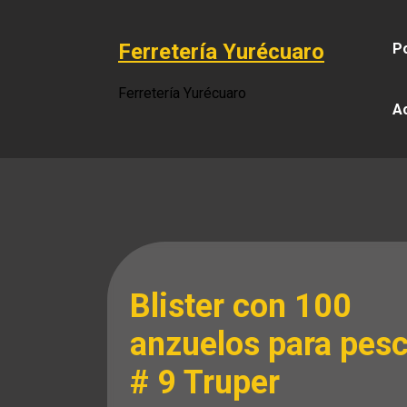
Saltar
al
Ferretería Yurécuaro
Po
contenido
Ferretería Yurécuaro
A
Blister con 100
anzuelos para pes
# 9 Truper