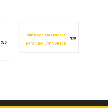
Mufa con abrazadera
$
38
$
35
para tubo 3/4′ Volteck