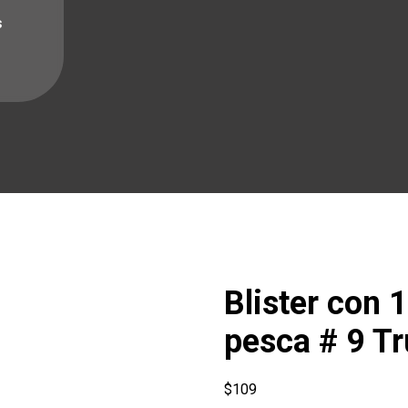
s
Blister con 
pesca # 9 Tr
$
109