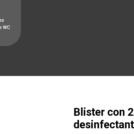
es
ue WC
Blister con 2
desinfectan