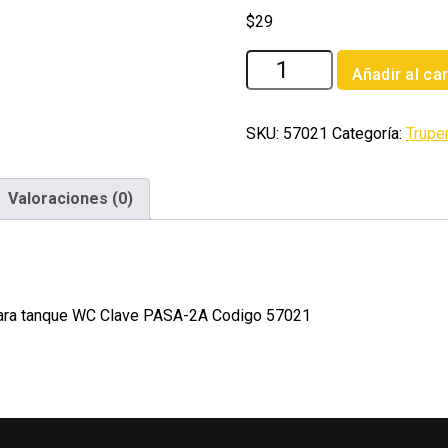
$
29
Blister
Añadir al car
con
2
pastillas
SKU:
57021
Categoría:
Trupe
azules
desinfectantes
Valoraciones (0)
para
tanque
WC
cantidad
s para tanque WC Clave PASA-2A Codigo 57021