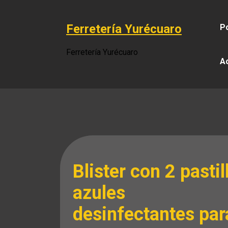
Saltar
al
Ferretería Yurécuaro
Po
contenido
Ferretería Yurécuaro
A
Blister con 2 pastil
azules
desinfectantes par