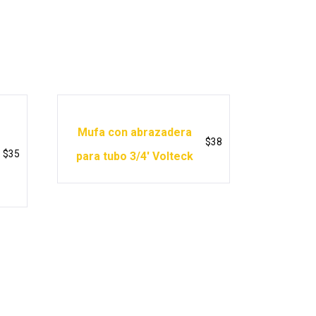
Mufa con abrazadera
$
38
$
35
para tubo 3/4′ Volteck