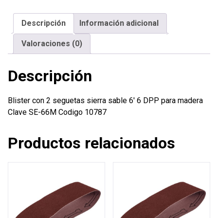
sierra
sable
Descripción
Información adicional
6'
6
Valoraciones (0)
DPP
para
Descripción
madera
cantidad
Blister con 2 seguetas sierra sable 6′ 6 DPP para madera
Clave SE-66M Codigo 10787
Productos relacionados