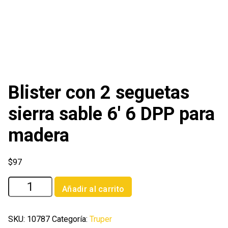
Blister con 2 seguetas
sierra sable 6′ 6 DPP para
madera
$
97
Blister
Añadir al carrito
con
2
seguetas
SKU:
10787
Categoría:
Truper