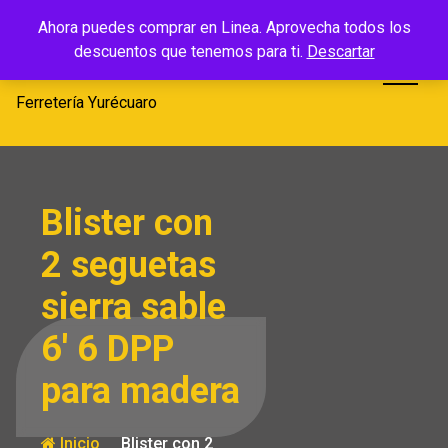
Saltar
Ferretería
Ahora puedes comprar en Linea. Aprovecha todos los
al
descuentos que tenemos para ti.
Descartar
Yurécuaro
contenido
Ferretería Yurécuaro
Blister con
2 seguetas
sierra sable
6′ 6 DPP
para madera
Inicio
Blister con 2