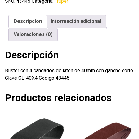
candados
SKU:
43445
Categoría:
Truper
de
laton
Descripción
Información adicional
de
40mm
Valoraciones (0)
con
gancho
Descripción
corto
cantidad
Blister con 4 candados de laton de 40mm con gancho corto
Clave CL-40X4 Codigo 43445
Productos relacionados