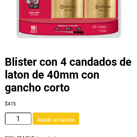
Blister con 4 candados de
laton de 40mm con
gancho corto
$
415
Blister
Añadir al carrito
con
4