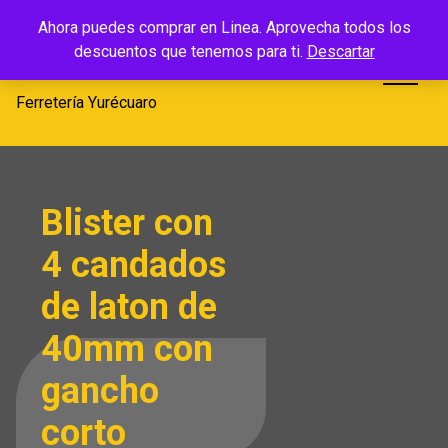
Saltar
Ferretería
Ahora puedes comprar en Linea. Aprovecha todos los
al
descuentos que tenemos para ti.
Descartar
Yurécuaro
contenido
Ferretería Yurécuaro
Blister con
4 candados
de laton de
40mm con
gancho
corto