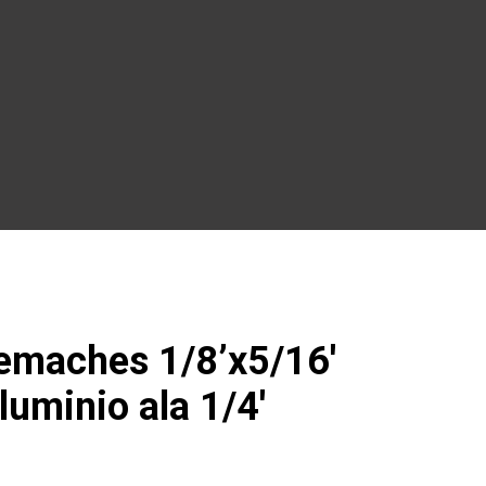
remaches 1/8’x5/16′
luminio ala 1/4′