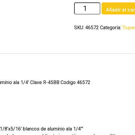
Bolsa
Añadir al car
c/50
remaches
1/8'x5/16'
SKU:
46572
Categoría:
Trupe
blancos
de
aluminio
ala
1/4'
cantidad
uminio ala 1/4′ Clave R-45BB Codigo 46572
1/8’x5/16′ blancos de aluminio ala 1/4′”