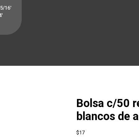
5/16′
4′
Bolsa c/50 
blancos de a
$
17