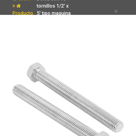
tornillos 1/2′ x
Producto
5′ tipo maquina
Fiero