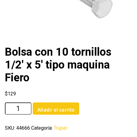
Bolsa con 10 tornillos
1/2′ x 5′ tipo maquina
Fiero
$
129
Bolsa
Añadir al carrito
con
10
tornillos
SKU:
44666
Categoría:
Truper
1/2'