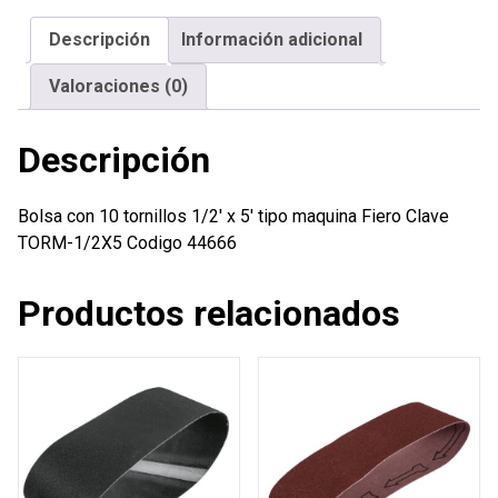
x
Descripción
Información adicional
5'
tipo
Valoraciones (0)
maquina
Fiero
Descripción
cantidad
Bolsa con 10 tornillos 1/2′ x 5′ tipo maquina Fiero Clave
TORM-1/2X5 Codigo 44666
Productos relacionados