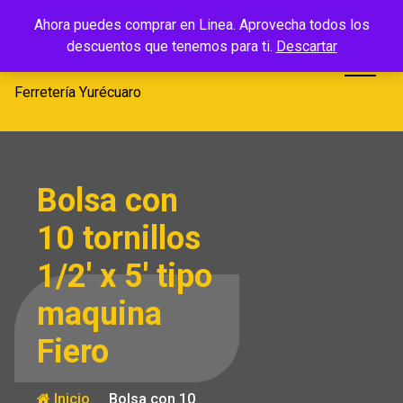
Saltar
Ferretería
Ahora puedes comprar en Linea. Aprovecha todos los
al
descuentos que tenemos para ti.
Descartar
Yurécuaro
contenido
Ferretería Yurécuaro
Bolsa con
10 tornillos
1/2′ x 5′ tipo
maquina
Fiero
Inicio
Bolsa con 10