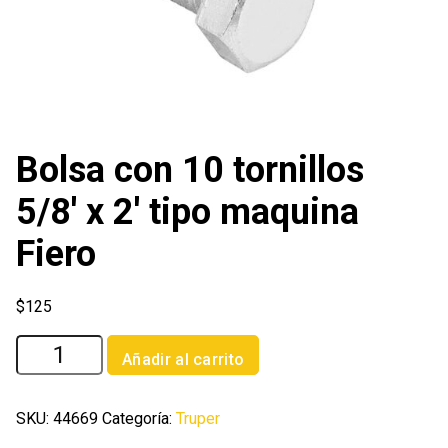
Bolsa con 10 tornillos
5/8′ x 2′ tipo maquina
Fiero
$
125
Bolsa
Añadir al carrito
con
10
tornillos
SKU:
44669
Categoría:
Truper
5/8'