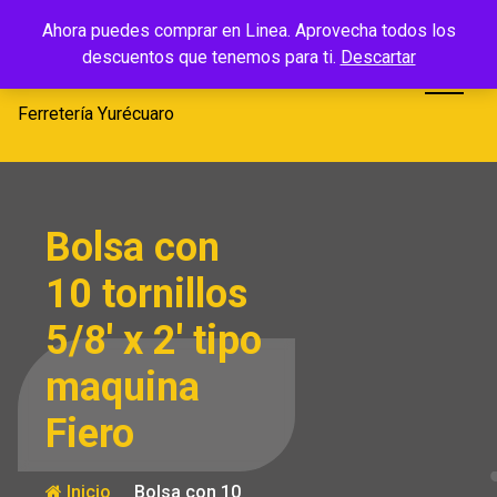
Saltar
Ferretería
Ahora puedes comprar en Linea. Aprovecha todos los
al
descuentos que tenemos para ti.
Descartar
Yurécuaro
contenido
Ferretería Yurécuaro
Bolsa con
10 tornillos
5/8′ x 2′ tipo
maquina
Fiero
Inicio
Bolsa con 10