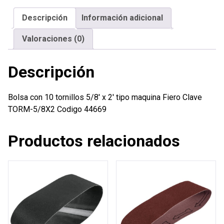
x
Descripción
Información adicional
2'
tipo
Valoraciones (0)
maquina
Fiero
Descripción
cantidad
Bolsa con 10 tornillos 5/8′ x 2′ tipo maquina Fiero Clave
TORM-5/8X2 Codigo 44669
Productos relacionados