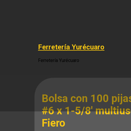
Saltar
al
contenido
Ferretería Yurécuaro
Ferretería Yurécuaro
Bolsa con 100 pija
#6 x 1-5/8′ multiu
Fiero