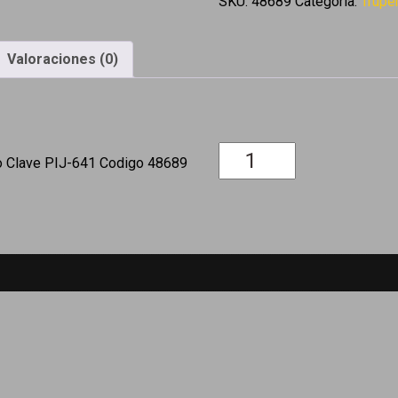
SKU:
48689
Categoría:
Trupe
#6
x
1-
Valoraciones (0)
5/8'
multiusos
Fiero
cantidad
ro Clave PIJ-641 Codigo 48689