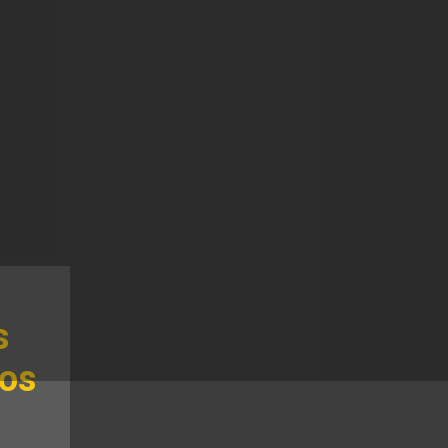
s
sos