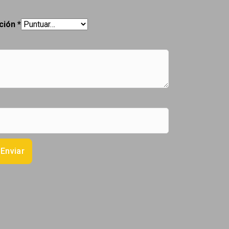
ación
*