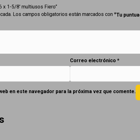
6 x 1-5/8′ multiusos Fiero”
icada.
Los campos obligatorios están marcados con
*
Tu puntu
Correo electrónico
*
 web en este navegador para la próxima vez que comente.
s