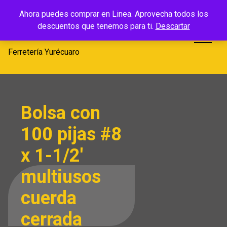
Saltar
Ferretería
Ahora puedes comprar en Linea. Aprovecha todos los
al
descuentos que tenemos para ti.
Descartar
Yurécuaro
contenido
Ferretería Yurécuaro
Bolsa con
100 pijas #8
x 1-1/2′
multiusos
cuerda
cerrada