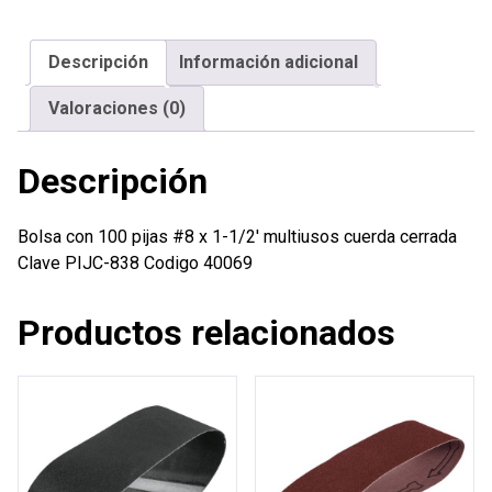
#8
x
Descripción
Información adicional
1-
1/2'
Valoraciones (0)
multiusos
cuerda
Descripción
cerrada
cantidad
Bolsa con 100 pijas #8 x 1-1/2′ multiusos cuerda cerrada
Clave PIJC-838 Codigo 40069
Productos relacionados