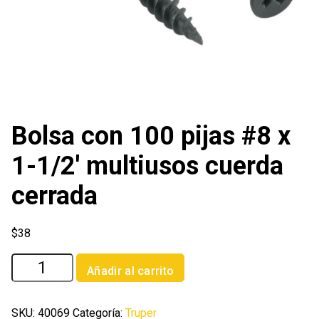
Bolsa con 100 pijas #8 x
1-1/2′ multiusos cuerda
cerrada
$
38
Bolsa
Añadir al carrito
con
100
pijas
SKU:
40069
Categoría:
Truper