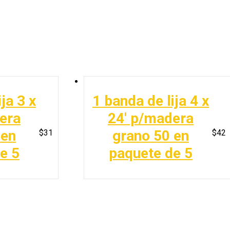
ja 3 x
1 banda de lija 4 x
era
24′ p/madera
 en
grano 50 en
$
31
$
42
e 5
paquete de 5