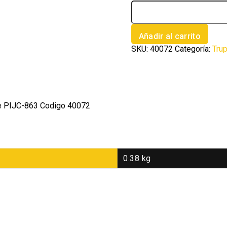
Bolsa
con
100
pijas
Añadir al carrito
#8
SKU:
40072
Categoría:
Tru
x
2-
1/2'
multiusos
cuerda
cerrada
ave PIJC-863 Codigo 40072
cantidad
0.38 kg