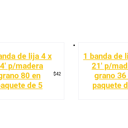
anda de lija 4 x
1 banda de li
4′ p/madera
21′ p/mad
grano 80 en
grano 36
$
42
aquete de 5
paquete d