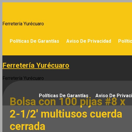
Saltar
Ferretería Yurécuaro
al
contenido
Ferretería Yurécuaro
Políticas De Garantías
Aviso De Privacidad
Políti
Ferretería Yurécuaro
Ferretería Yurécuaro
Políticas De Garantías
Aviso De Privac
Bolsa con 100 pijas #8 x
2-1/2′ multiusos cuerda
cerrada