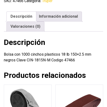
cinchos
SKU:
47466
Categoría:
Truper
plasticos
18
Descripción
Información adicional
lb
150x2.5
Valoraciones (0)
mm
negros
Descripción
cantidad
Bolsa con 1000 cinchos plasticos 18 lb 150×2.5 mm
negros Clave CIN-1815N-M Codigo 47466
Productos relacionados