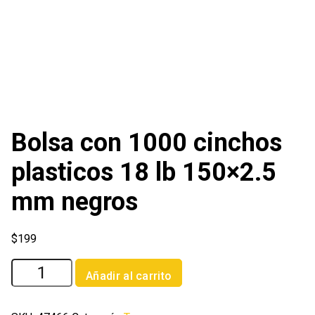
Bolsa con 1000 cinchos
plasticos 18 lb 150×2.5
mm negros
$
199
Bolsa
Añadir al carrito
con
1000