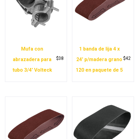
Mufa con
1 banda de lija 4 x
$
38
$
42
abrazadera para
24′ p/madera grano
tubo 3/4′ Volteck
120 en paquete de 5