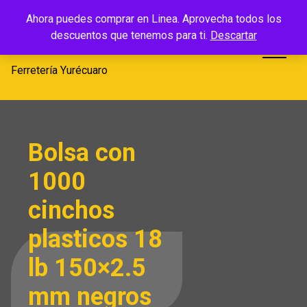
Saltar
Ferretería
Ahora puedes comprar en Linea. Aprovecha todos los
al
descuentos que tenemos para ti.
Descartar
Yurécuaro
contenido
Ferretería Yurécuaro
Bolsa con
1000
cinchos
plasticos 18
lb 150×2.5
mm negros