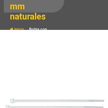
mm
naturales
Inicio
Bolsa con
1000 cinchos
Producto
plasticos 40lb
150×3.5 mm
naturales