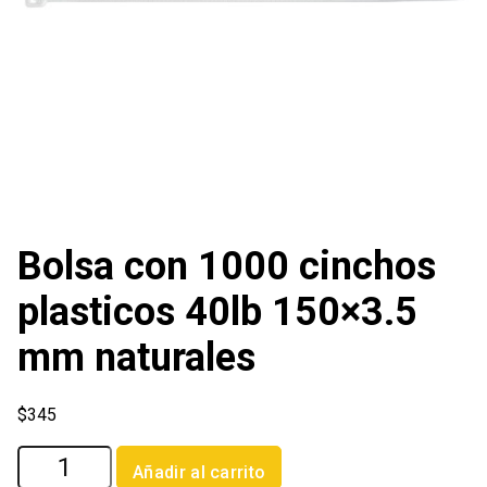
Bolsa con 1000 cinchos
plasticos 40lb 150×3.5
mm naturales
$
345
Bolsa
Añadir al carrito
con