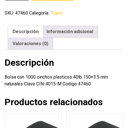
1000
cinchos
SKU:
47460
Categoría:
Truper
plasticos
40lb
Descripción
Información adicional
150x3.5
mm
Valoraciones (0)
naturales
cantidad
Descripción
Bolsa con 1000 cinchos plasticos 40lb 150×3.5 mm
naturales Clave CIN-4015-M Codigo 47460
Productos relacionados