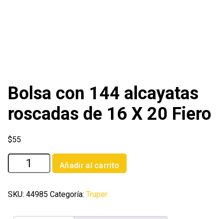
Bolsa con 144 alcayatas
roscadas de 16 X 20 Fiero
$
55
Bolsa
Añadir al carrito
con
144
alcayatas
SKU:
44985
Categoría:
Truper
roscadas
de