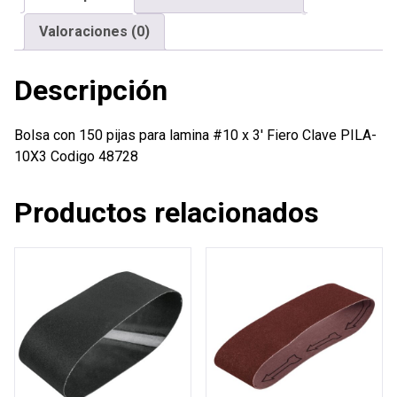
x
Valoraciones (0)
3'
Fiero
Descripción
cantidad
Bolsa con 150 pijas para lamina #10 x 3′ Fiero Clave PILA-
10X3 Codigo 48728
Productos relacionados