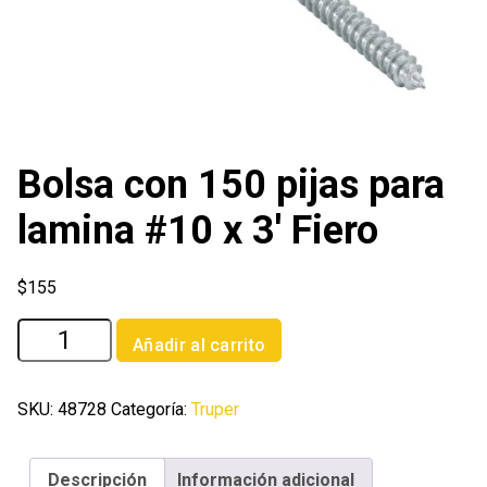
Bolsa con 150 pijas para
lamina #10 x 3′ Fiero
$
155
Bolsa
Añadir al carrito
con
150
pijas
SKU:
48728
Categoría:
Truper
para
lamina
Descripción
Información adicional
#10