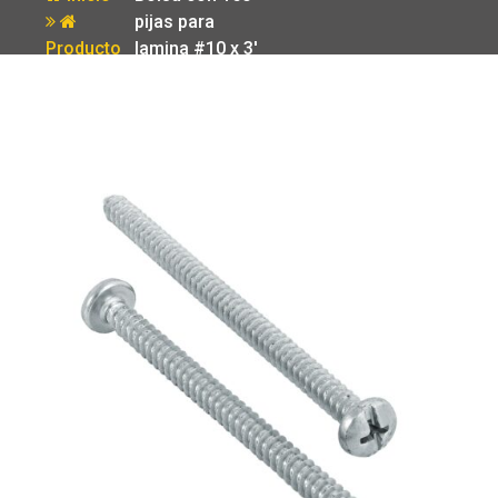
pijas para
Producto
lamina #10 x 3′
Fiero